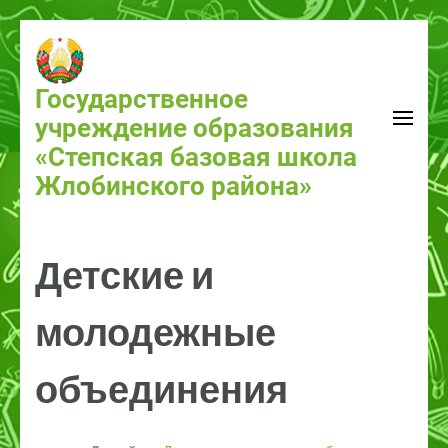
Перейти
к
содержимому
Государственное
(нажмите
учреждение образования
Enter)
«Степская базовая школа
Жлобинского района»
Детские и
молодежные
объединения